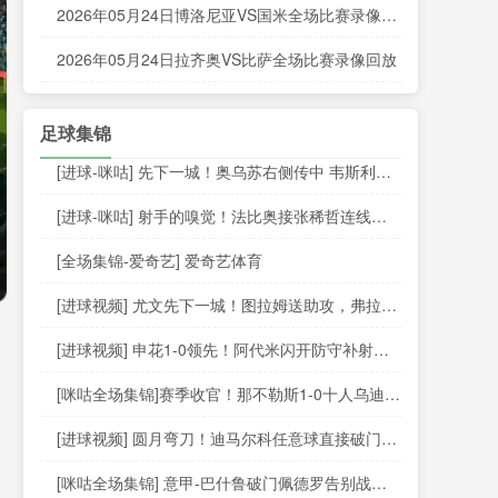
2026年05月24日博洛尼亚VS国米全场比赛录像回
放
2026年05月24日拉齐奥VS比萨全场比赛录像回放
足球集锦
[进球-咪咕] 先下一城！奥乌苏右侧传中 韦斯利垫
射破门得手
[进球-咪咕] 射手的嗅觉！法比奥接张稀哲连线打
破僵局
[全场集锦-爱奇艺] 爱奇艺体育
[进球视频] 尤文先下一城！图拉姆送助攻，弗拉霍
维奇转身打门得手！
[进球视频] 申花1-0领先！阿代米闪开防守补射破
门
[咪咕全场集锦]赛季收官！那不勒斯1-0十人乌迪内
斯锁定第二 丁丁助攻霍伊伦制胜
[进球视频] 圆月弯刀！迪马尔科任意球直接破门！
国米客场1-0领先！
[咪咕全场集锦] 意甲-巴什鲁破门佩德罗告别战进