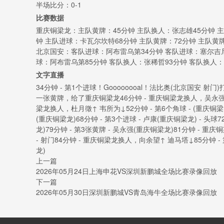
半场比分：0-1
比赛数据
重庆铜梁龙：主队黄牌：45分钟 主队换人：张志雄45分钟 主
钟 主队进球：卡瓦尔坎特68分钟 主队黄牌：72分钟 主队黄
北京国安：客队进球：阿布雷乌第34分钟 客队进球：塞尔吉尼
球：阿布雷乌第85分钟 客队换人：张稀哲93分钟 客队换人：
文字直播
34分钟 - 第1个进球！Goooooooal！法比奥(北京国安
一张黄牌，给了重庆铜梁龙46分钟 - 重庆铜梁龙换人，吴永强↑
梁龙换人，杜月徵↑ 韦所为↓52分钟 - 第6个角球 - (重庆铜梁龙)
(重庆铜梁龙)68分钟 - 第3个进球 - 卢康(重庆铜梁龙) - 头球7
龙)79分钟 - 第3张黄牌 - 吴永强(重庆铜梁龙)81分钟 - 重
- 射门84分钟 - 重庆铜梁龙换人，向余望↑ 迪马塔↓85分钟 - 第
龙)
上一篇
2026年05月24日上海申花VS深圳新鹏城全场比赛录像回放
下一篇
2026年05月30日深圳新鹏城VS青岛海牛全场比赛录像回放