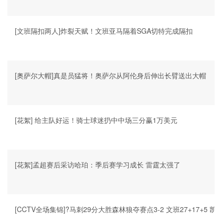
[文班隔扣两人]炸裂天赋！文班亚马隔着SGA切特完成隔扣
[奥萨尔大帽]真是员猛将！奥萨尔从阿伦身后伸出长臂送出大帽
[花絮] 给主队好运！骑士球迷扔中中场三分赢1万美元
[花絮]孟超赛后采访哈珀：季后赛学习成长 雷霆太强了
[CCTV全场集锦]?马刺29分大胜森林狼夺赛点3-2 文班27+17+5 凯