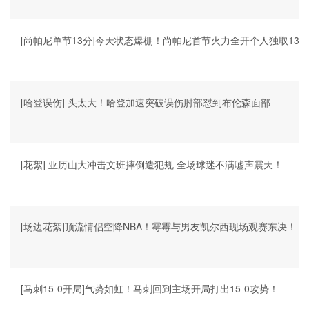
[尚帕尼单节13分]今天状态爆棚！尚帕尼首节火力全开个人独取13
[哈登误伤] 头太大！哈登加速突破误伤肘部怼到布伦森面部
[花絮] 亚历山大冲击文班摔倒造犯规 全场球迷不满嘘声震天！
[场边花絮]顶流情侣空降NBA！霉霉与男友凯尔西现场观赛东决！
[马刺15-0开局]气势如虹！马刺回到主场开局打出15-0攻势！