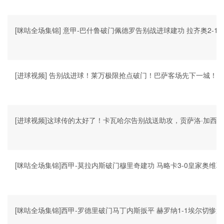
[咪咕全场集锦] 意甲-巴什鲁破门佩德罗告别战进球建功 拉齐奥2-1
[进球视频] 告别战进球！莱万极限抢点破门！巴萨客场先下一城！
[进球视频]这球传的太好了！卡瓦哈尔告别战送助攻，贡萨洛·加西
[咪咕全场集锦]西甲-莫拉内斯破门穆里奇建功 马略卡3-0皇家奥维
[咪咕全场集锦]西甲-罗德里破门马丁内斯扳平 赫罗纳1-1埃尔切惨