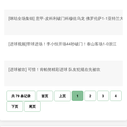
[咪咕全场集锦] 意甲-皮科利破门科穆佐乌龙 佛罗伦萨1-1亚特兰大
[进球视频]带球进场！李小恒开场44秒破门！泰山客场1-0浙江
[进球被吹] 可惜！肯帕努精彩进球 队友犯规在先被吹
共
79
条记录
首页
上页
1
2
3
4
下页
尾页