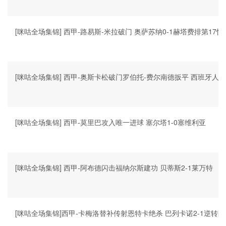
[咪咕全场集锦] 西甲-路易斯-米拉破门 奥萨苏纳0-1赫塔费排第17
[咪咕全场集锦] 西甲-奥斯卡松破门罗伯托-费尔南德扳平 西班牙人1
[咪咕全场集锦] 西甲-莫里巴攻入唯一进球 塞尔塔1-0塞维利亚
[咪咕全场集锦] 西甲-阿布德闪击福纳尔斯建功 贝蒂斯2-1莱万特
[咪咕全场集锦]西甲-卡梅洛替补传射恩特卡绝杀 巴列卡诺2-1逆转