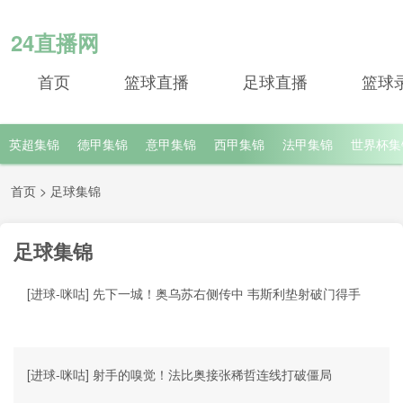
24直播网
首页
篮球直播
足球直播
篮球
英超集锦
德甲集锦
意甲集锦
西甲集锦
法甲集锦
世界杯集
首页
>
足球集锦
足球集锦
[进球-咪咕] 先下一城！奥乌苏右侧传中 韦斯利垫射破门得手
[进球-咪咕] 射手的嗅觉！法比奥接张稀哲连线打破僵局