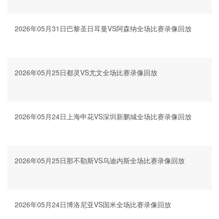
2026年05月31日巴黎圣日耳曼VS阿森纳全场比赛录像回放
2026年05月25日都灵VS尤文全场比赛录像回放
2026年05月24日上海申花VS深圳新鹏城全场比赛录像回放
2026年05月25日那不勒斯VS乌迪内斯全场比赛录像回放
2026年05月24日博洛尼亚VS国米全场比赛录像回放