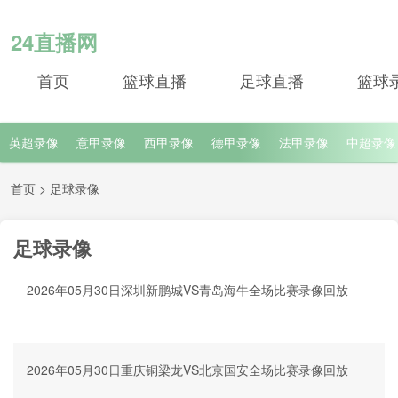
24直播网
首页
篮球直播
足球直播
篮球
英超录像
意甲录像
西甲录像
德甲录像
法甲录像
中超录像
首页
>
足球录像
足球录像
2026年05月30日深圳新鹏城VS青岛海牛全场比赛录像回放
2026年05月30日重庆铜梁龙VS北京国安全场比赛录像回放