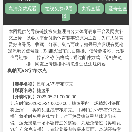
高清免费观看
在线免费观看
央视直播
爱奇艺直
播
本网提供的导航链接搜集整理自各大体育赛事平台及网友补
充上传，以各大平台优质体育赛事资源为主旨，为广大体育
爱好者寻觅、收藏、分享、集合而成，如果用户发现有更稳
定流畅的信号源，欢迎以(当前页面链接、信号源名称、比赛
信号链接、上传者名称)为格式，通过邮件方式上传相关链
接，网友上传链接不得包含违法违规内容
奥帕瓦VS宁布尔克
【赛事名称】
奥帕瓦VS宁布尔克
【联赛名称】
捷篮甲
【开赛时间】
2026-05-21 00:00:00
北京时间2026-05-21 00:00:00，捷篮甲的一场精彩对决即
将上演——奥帕瓦迎战宁布尔克。【奥帕瓦vs宁布尔克直
播】将准时免费在线放出，对于热爱捷篮甲的球迷们来
说，这无疑是一场不容错过的盛宴。为避免错过【奥帕瓦
vs宁布尔克直播】，建议您提前收藏本页面。本站还特意