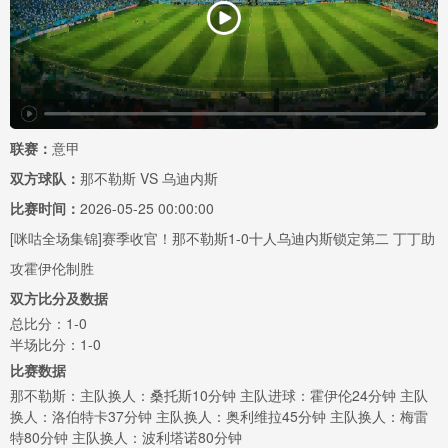
联赛：
意甲
双方球队：
那不勒斯 VS 乌迪内斯
比赛时间：
2026-05-25 00:00:00
[咪咕全场集锦]赛季收官！那不勒斯1-0十人乌迪内斯锁定第二 丁丁助
攻霍伊伦制胜
双方比分及数据
总比分：1-0
半场比分：1-0
比赛数据
那不勒斯：主队换人：桑托斯10分钟 主队进球：霍伊伦24分钟 主队
换人：洛伯特卡37分钟 主队换人：奥利维拉45分钟 主队换人：梅雷
特80分钟 主队换人：波利塔诺80分钟