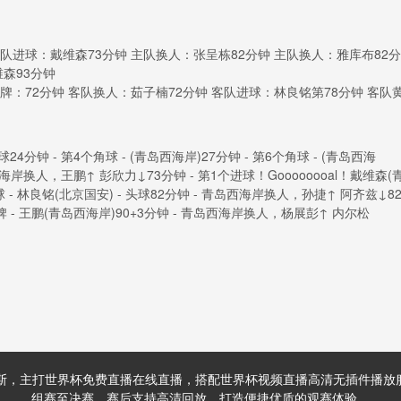
队进球：戴维森73分钟 主队换人：张呈栋82分钟 主队换人：雅库布82分
维森93分钟
牌：72分钟 客队换人：茹子楠72分钟 客队进球：林良铭第78分钟 客队
钟 - 第4个角球 - (青岛西海岸)27分钟 - 第6个角球 - (青岛西海
岛西海岸换人，王鹏↑ 彭欣力↓73分钟 - 第1个进球！Goooooooal！戴维森(
- 林良铭(北京国安) - 头球82分钟 - 青岛西海岸换人，孙捷↑ 阿齐兹↓8
牌 - 王鹏(青岛西海岸)90+3分钟 - 青岛西海岸换人，杨展彭↑ 内尔松
尼斯，主打世界杯免费直播在线直播，搭配世界杯视频直播高清无插件播
组赛至决赛，赛后支持高清回放，打造便捷优质的观赛体验。