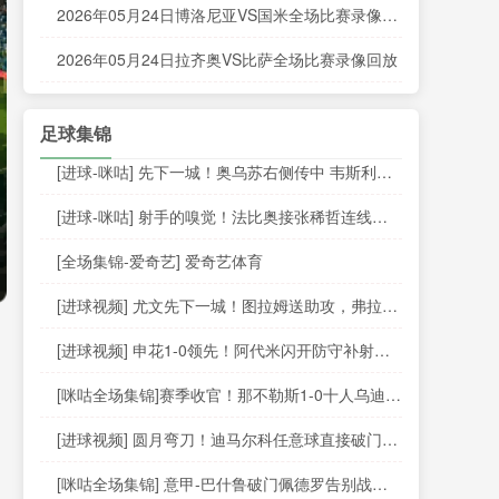
2026年05月24日博洛尼亚VS国米全场比赛录像回
放
2026年05月24日拉齐奥VS比萨全场比赛录像回放
足球集锦
[进球-咪咕] 先下一城！奥乌苏右侧传中 韦斯利垫
射破门得手
[进球-咪咕] 射手的嗅觉！法比奥接张稀哲连线打
破僵局
[全场集锦-爱奇艺] 爱奇艺体育
[进球视频] 尤文先下一城！图拉姆送助攻，弗拉霍
维奇转身打门得手！
[进球视频] 申花1-0领先！阿代米闪开防守补射破
门
[咪咕全场集锦]赛季收官！那不勒斯1-0十人乌迪内
斯锁定第二 丁丁助攻霍伊伦制胜
[进球视频] 圆月弯刀！迪马尔科任意球直接破门！
国米客场1-0领先！
[咪咕全场集锦] 意甲-巴什鲁破门佩德罗告别战进