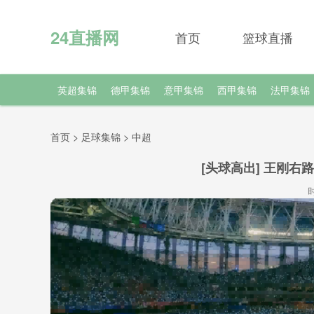
24直播网
首页
篮球直播
英超集锦
德甲集锦
意甲集锦
西甲集锦
法甲集锦
首页
>
足球集锦
>
中超
[头球高出] 王刚右
时