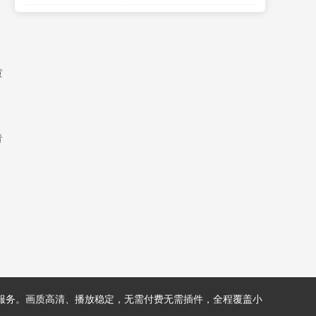
球建功 拉齐奥2-1逆转比萨
黄
青
2
放服务。画质高清、播放稳定，无需付费无需插件，全程覆盖小